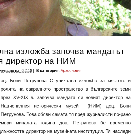
лна изложба започва мандатът
я директор на НИМ
кувано на:
6.2.18
В категория:
Археология
оц. Бони Петрунова С уникална изложба за мястото и
ролята на сакралното пространство в българските земи
през ХV-XIX в. започва мандата си новият директор на
Националния исторически музей (НИМ) доц. Бони
Петрунова. Това обяви самата тя пред журналисти по-рано
ември миналата година доц. Петрунова бе временно
лъжността директор на музейната институция. Тя наследи