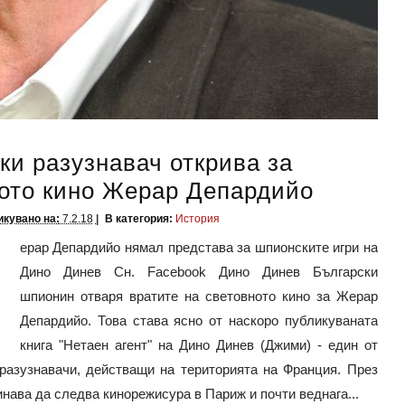
ки разузнавач открива за
ото кино Жерар Депардийо
кувано на:
7.2.18
В категория:
История
ерар Депардийо нямал представа за шпионските игри на
Дино Динев Сн. Facebook Дино Динев Български
шпионин отваря вратите на световното кино за Жерар
Депардийо. Това става ясно от наскоро публикуваната
книга "Нетаен агент" на Дино Динев (Джими) - един от
разузнавачи, действащи на територията на Франция. През
минава да следва кинорежисура в Париж и почти веднага...