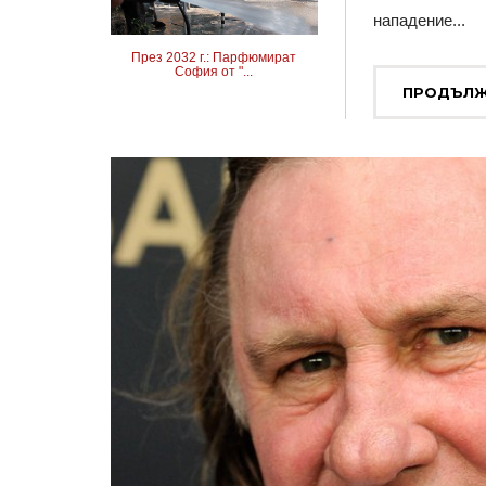
нападение...
През 2032 г.: Парфюмират
София от "...
ПРОДЪЛЖ