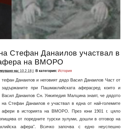
на Стефан Данаилов участвал в
 афера на ВМОРО
кувано на:
10.2.18
В категория:
История
тефан Данаилов и неговият дядо Васил Данаилов Част от
задържаните при Пашмаклийската аферасред които и
Васил Данаилов Сн. Уикипедия Малцина знаят, че дядото
на Стефан Данаилов е участвал в една от най-големите
афери в историята на ВМОРО. През юни 1901 г. цяло
пищява от поредните турски зулуми, дошли в отговор на
маклийска афера". Всичко започва с едно неуспешно