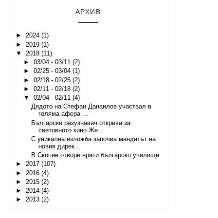
АРХИВ
►
2024
(1)
►
2019
(1)
▼
2018
(11)
►
03/04 - 03/11
(2)
►
02/25 - 03/04
(1)
►
02/18 - 02/25
(2)
►
02/11 - 02/18
(2)
▼
02/04 - 02/11
(4)
Дядото на Стефан Данаилов участвал в
голяма афера ...
Български разузнавач открива за
световното кино Же...
С уникална изложба започва мандатът на
новия дирек...
В Скопие отвори врати българско училище
►
2017
(107)
►
2016
(4)
►
2015
(2)
►
2014
(4)
►
2013
(2)