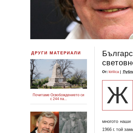
Българс
ДРУГИ МАТЕРИАЛИ
световн
От:
kirilica
Публи
Ж
Почитаме Освобождението си
с 244 па...
многото наши 
1966 г. той за