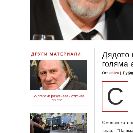
Дядото 
ДРУГИ МАТЕРИАЛИ
голяма
От:
kirilica
Публи
С
Български разузнавач открива
за све...
Смолянско про
т.нар. "Паш