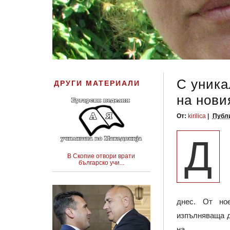
С уника
ДРУГИ МАТЕРИАЛИ
на нови
От:
kirilica
Публи
Д
В Скопие отвори врати
българско учи...
днес. От но
изпълняваща д
на...