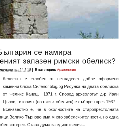
България се намира
еният запазен римски обелиск?
кувано на:
24.2.18
В категория:
Археология
белискът е сглобен от петнадесет добре оформени
каменни блока Сн.fenor.blog.bg Рисунка на двата обелиска
от Феликс Каниц, 1871 г. Според археологът д-р Иван
Църов, вторият (по-нисък обелиск) е съборен през 1937 г.
Всеизвестно е, че в околностите на старопрестолната
лица Велико Търново има много забележителности, но една
обен интерес. Става дума за единствения...