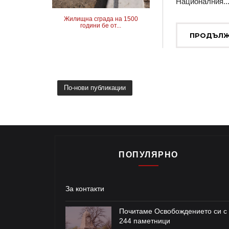
Националния..
Жилищна сграда на 1500
години бе от...
ПРОДЪЛЖ
По-нови публикации
ПОПУЛЯРНО
За контакти
Почитаме Освобождението си с
244 паметници