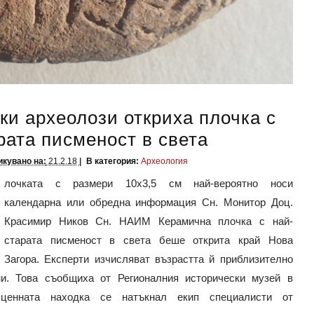
ки археолози откриха плочка с
рата писменост в света
кувано на:
21.2.18
В категория:
Археология
лочката с размери 10х3,5 см най-вероятно носи
календарна или обредна информация Сн. Монитор Доц.
Красимир Ников Сн. НАИМ Керамична плочка с най-
старата писменост в света беше открита край Нова
Загора. Експерти изчисляват възрастта й приблизително
ни. Това съобщиха от Регионалния исторически музей в
ценната находка се натъкнал екип специалисти от