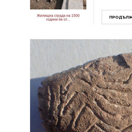
Жилищна сграда на 1500
ПРОДЪЛЖ
години бе от...