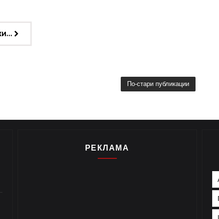
.
И...
По-стари публикации
РЕКЛАМА