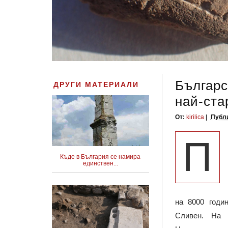
Българс
ДРУГИ МАТЕРИАЛИ
най-ста
От:
kirilica
Публи
П
Къде в България се намира
единствен...
на 8000 годи
Сливен. На 