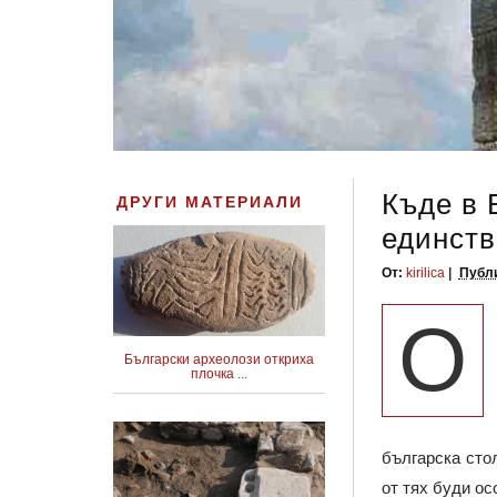
Къде в 
ДРУГИ МАТЕРИАЛИ
единств
От:
kirilica
Публи
О
Български археолози откриха
плочка ...
българска сто
от тях буди ос