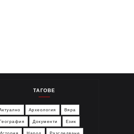
ТАГОВЕ
Актуално
Археология
Вяра
География
Документи
Език
История
Народ
Разследване