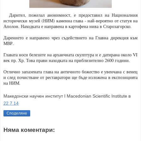
Дарител, пожелал анонимност, е предоставил на Националния
исторически музей (НИМ) каменна глава - най-вероятно от статуя на
Аполон. Находката е направена в картофена нива в Старозагорско.
Дарението е направено чрез съдействието на Главна дирекция към
МВР.
Главата носи белезите на архаичната скулптура и е датирана около VI
век пр. Хр. Това прави находката на приблизително 2600 години.
Отлично запазената глава на античното божество е увенчана с венец
и след почистване от реставратори ще бъде изложена в експозицията
на НИМ.
Македонски научен институт I Macedonian Scientific Institute
в
22.7.14
Споделяне
Няма коментари: