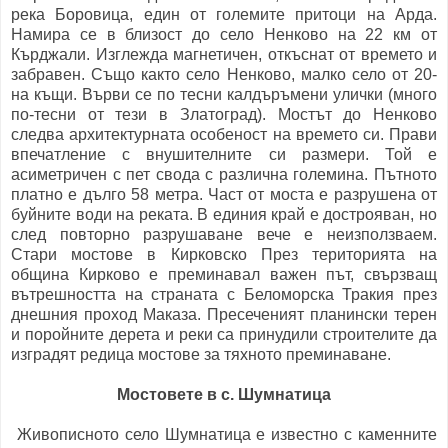
река Боровица, един от големите притоци на Арда.
Намира се в близост до село Ненково на 22 км от
Кърджали. Изглежда магнетичен, откъснат от времето и
забравен. Също както село Ненково, малко село от 20-
на къщи. Върви се по тесни калдъръмени улички (много
по-тесни от тези в Златоград). Мостът до Ненково
следва архитектурната особеност на времето си. Прави
впечатление с внушителните си размери. Той е
асиметричен с пет свода с различна големина. Пътното
платно е дълго 58 метра. Част от моста е разрушена от
буйните води на реката. В единия край е дострояван, но
след повторно разрушаване вече е неизползваем.
Стари мостове в Кирковско През територията на
община Кирково е преминавал важен път, свързващ
вътрешността на страната с Беломорска Тракия през
днешния проход Маказа. Пресеченият планински терен
и поройните дерета и реки са принудили строителите да
изградят редица мостове за тяхното преминаване.
Мостовете в с. Шумнатица
Живописното село Шумнатица е известно с каменните