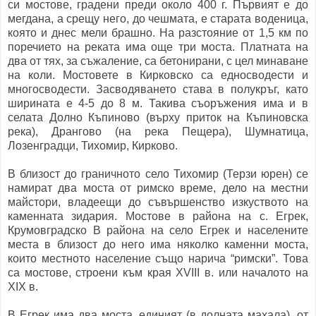
си мостове, градени преди около 400 г. Първият е до
мегдана, а срещу него, до чешмата, е старата воденица,
която и днес мели брашно. На разстояние от 1,5 км по
поречието на реката има още три моста. Платната на
два от тях, за съжаление, са бетонирани, с цел минаване
на коли. Мостовете в Кирковско са едносводести и
многосводести. Засводяването става в полукръг, като
ширината е 4-5 до 8 м. Такива съоръжения има и в
селата Долно Къпиново (върху приток на Къпиновска
река), Дрангово (на река Пещера), Шумнатица,
Лозенградци, Тихомир, Кирково.
В близост до граничното село Тихомир (Терзи юрен) се
намират два моста от римско време, дело на местни
майстори, владеещи до съвършенство изкуството на
каменната зидария. Мостове в района на с. Егрек,
Крумовградско В района на село Егрек и населените
места в близост до него има няколко каменни моста,
които местното население също нарича “римски”. Това
са мостове, строени към края ХVІІІ в. или началото на
ХІХ в.
В Егрек има два моста, единият (в долната махала), от