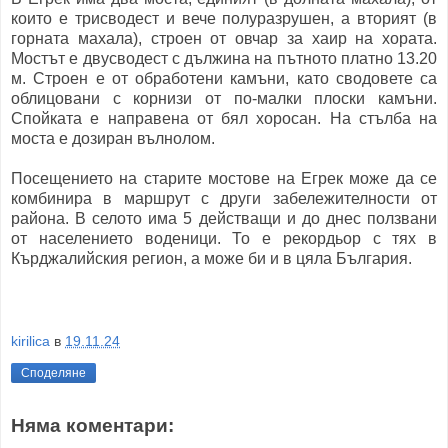
които е трисводест и вече полуразрушен, а вторият (в
горната махала), строен от овчар за хаир на хората.
Мостът е двусводест с дължина на пътното платно 13.20
м. Строен е от обработени камъни, като сводовете са
облицовани с корнизи от по-малки плоски камъни.
Спойката е направена от бял хоросан. На стълба на
моста е дозиран вълнолом.
Посещението на старите мостове на Егрек може да се
комбинира в маршрут с други забележителности от
района. В селото има 5 действащи и до днес ползвани
от населението воденици. То е рекордьор с тях в
Кърджалийския регион, а може би и в цяла България.
kirilica
в
19.11.24
Споделяне
Няма коментари: