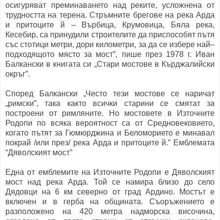
осигуряват преминаването над реките, усложнена от
трудността на терена. Стръмните брегове на река Арда
и притоците й – Върбица, Крумовица, Бяла река,
Кесебир, са принудили строителите да приспособят пътя
със стотици метри, дори километри, за да се избере най–
подходящото място за мост”, пише през 1978 г. Иван
Балкански в книгата си „Стари мостове в Кърджалийски
окръг”.
Според Балкански „Често тези мостове се наричат
„римски”, така както всички старини се смятат за
построени от римляните. Но мостовете в Източните
Родопи по всяка вероятност са от Средновековието,
когато пътят за Гюмюрджина и Беломорието е минавал
покрай /или през/ река Арда и притоците й.” Емблемата
“Дяволският мост”
Една от емблемите на Източните Родопи е Дяволският
мост над река Арда. Той се намира близо до село
Дядовци на 6 км северно от град Ардино. Мостът е
включен и в герба на общината. Съоръжението е
разположено на 420 метра надморска височина,