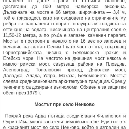
оградено от двете страни от стръмни склонове,
достигащи до 800 метра надморска височина.
Дължината на моста е 66 метра, широчината — 3,4 м,
той е трисводест, като на сводовете на страничните му
ребра са направени отвори с полукръгли сводчета за
оттичане на водата. Височината на централния свод е
11,50-12 метра, а по ръба е запазен каменен парапет.
Мостът е построен в началото на 16 век по заповед и
желание на султан Селим I като част от път, свързващ
Горнотракийската низина с Беломорска Тракия и
Егейско море. На мястото на днешния мост някога е
имало римски мост, свързващ района на Пловдив,
Асеновград, Тополовски проход, Дяволски мост,
Даладжа, Алада, Устра, Маказа, Беломорието. Мостът
следва средновековната архитектурна традиция. Срещу
течението са дозирани вълноломи. Обявен е за защитен
обект през 1979 г.
Мостът при село Ненково
Покрай река Арда пътища съединявали Филипопол и
Одрин. Има много запазени римски мостове. Един от тях
е красивият мост до село Ненково, който е изграден на