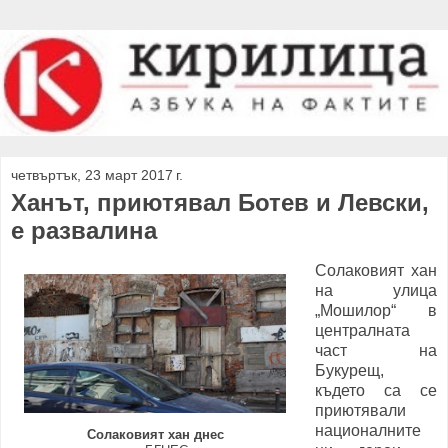
четвъртък, 23 март 2017 г.
Ханът, приютявал Ботев и Левски,
е развалина
Солаковият хан
на улица
„Мошилор“ в
централната
част на
Букурещ,
където са се
приютявали
националните
Солаковият хан днес