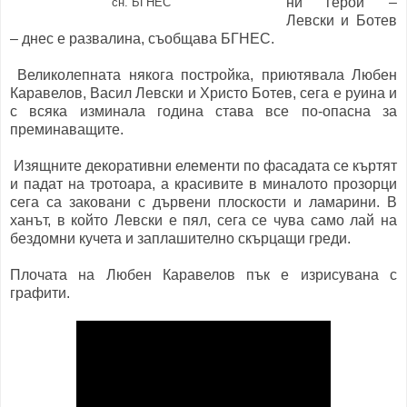
ни герои –
сн. БГНЕС
Левски и Ботев
– днес е развалина, съобщава БГНЕС.
Великолепната някога постройка, приютявала Любен
Каравелов, Васил Левски и Христо Ботев, сега е руина и
с всяка изминала година става все по-опасна за
преминаващите.
Изящните декоративни елементи по фасадата се къртят
и падат на тротоара, а красивите в миналото прозорци
сега са заковани с дървени плоскости и ламарини. В
ханът, в който Левски е пял, сега се чува само лай на
бездомни кучета и заплашително скърцащи греди.
Плочата на Любен Каравелов пък е изрисувана с
графити.