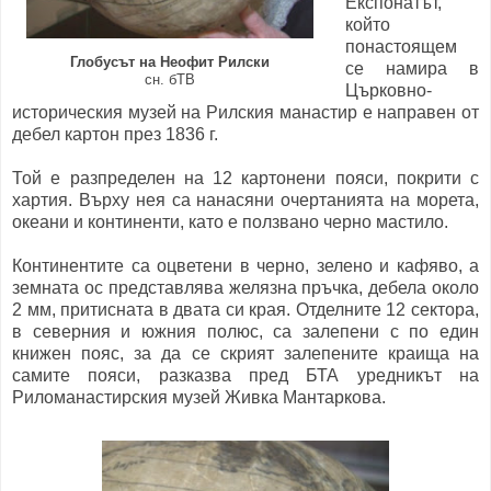
Експонатът,
който
понастоящем
Глобусът на Неофит Рилски
се намира в
сн. бТВ
Църковно-
историческия музей на Рилския манастир е направен от
дебел картон през 1836 г.
Той е разпределен на 12 картонени пояси, покрити с
хартия. Върху нея са нанасяни очертанията на морета,
океани и континенти, като е ползвано черно мастило.
Континентите са оцветени в черно, зелено и кафяво, а
земната ос представлява желязна пръчка, дебела около
2 мм, притисната в двата си края. Отделните 12 сектора,
в северния и южния полюс, са залепени с по един
книжен пояс, за да се скрият залепените краища на
самите пояси, разказва пред БТА уредникът на
Риломанастирския музей Живка Мантаркова.