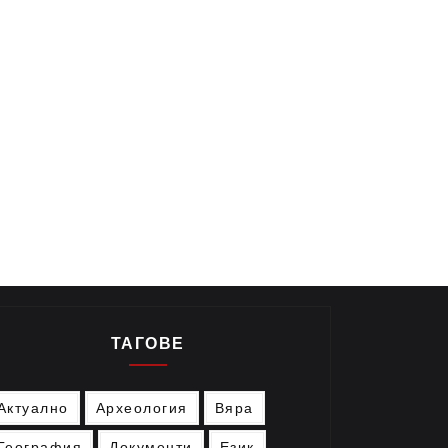
ТАГОВЕ
Актуално
Археология
Вяра
География
Документи
Език