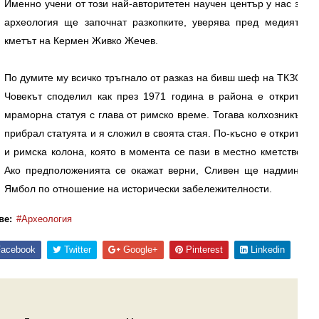
Именно учени от този най-авторитетен научен център у нас за
археология ще започнат разкопките, уверява пред медията
кметът на Кермен Живко Жечев.
По думите му всичко тръгнало от разказ на бивш шеф на ТКЗС.
Човекът споделил как през 1971 година в района е открита
мраморна статуя с глава от римско време. Тогава колхозникът
прибрал статуята и я сложил в своята стая. По-късно е открита
и римска колона, която в момента се пази в местно кметство.
Ако предположенията се окажат верни, Сливен ще надмине
Ямбол по отношение на исторически забележителности.
ве:
Археология
acebook
Twitter
Google+
Pinterest
Linkedin