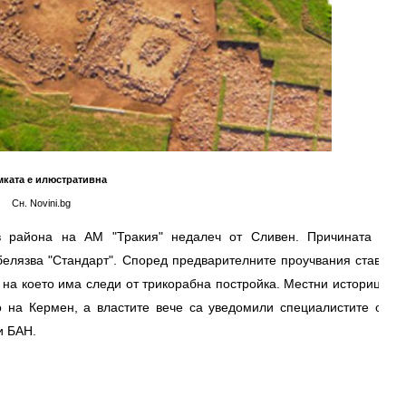
ката е илюстративна
Сн. Novini.bg
в района на АМ "Тракия" недалеч от Сливен. Причината е
елязва "Стандарт". Според предварителните проучвания става
 на което има следи от трикорабна постройка. Местни историци
о на Кермен, а властите вече са уведомили специалистите от
и БАН.