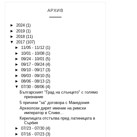
АРХИВ
►
2024
(1)
►
2019
(1)
►
2018
(11)
▼
2017
(107)
►
11/05 - 11/12
(1)
►
10/01 - 10/08
(1)
►
09/24 - 10/01
(5)
►
09/17 - 09/24
(4)
►
09/10 - 09/17
(3)
►
09/03 - 09/10
(5)
►
08/06 - 08/13
(2)
▼
07/30 - 08/06
(4)
Българският "Град на слънцето" с голямо
признание
5 причини "за" договора с Македония
Археолози дирят имение на римски
император в Сливе...
Кирилицата отстъпва пред латиницата в
Сърбия
►
07/23 - 07/30
(4)
►
07/16 - 07/23
(3)