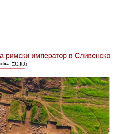
а римски император в Сливенско
irilica
1.8.17