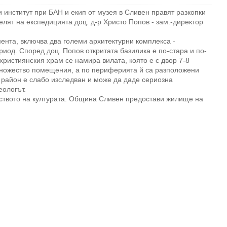
институт при БАН и екип от музея в Сливен правят разкопки
лят на експедицията доц. д-р Христо Попов - зам.-директор
мента, включва два големи архитектурни комплекса -
риод. Според доц. Попов откритата базилика е по-стара и по-
християнския храм се намира вилата, която е с двор 7-8
множество помещения, а по периферията й са разположени
 район е слабо изследван и може да даде сериозна
ологът.
ството на културата. Община Сливен предостави жилище на