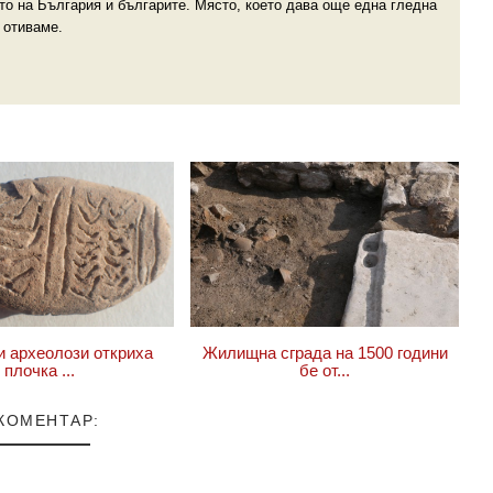
то на България и българите. Място, което дава още една гледна
 отиваме.
и археолози откриха
Жилищна сграда на 1500 години
плочка ...
бе от...
 КОМЕНТАР: