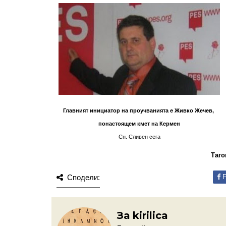
Главният инициатор на проучванията е Живко Жечев,
понастоящем кмет на Кермен
Сн. Сливен сега
Таго
Сподели:
F
За kirilica