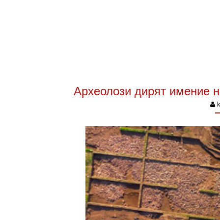
Археолози дирят имение н
k