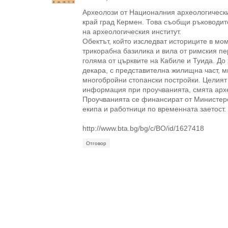
Археолози от Националния археологически 
край град Кермен. Това съобщи ръководите
на археологическия институт.
Обектът, който изследват историците в мо
трикорабна базилика и вила от римския пе
голяма от църквите на Кабиле и Туида. До 
декара, с представителна жилищна част, 
многобройни стопански постройки. Целият
информация при проучванията, смята архе
Проучванията се финансират от Министер
екипа и работници по временната заетост.
http://www.bta.bg/bg/c/BO/id/1627418
Отговор