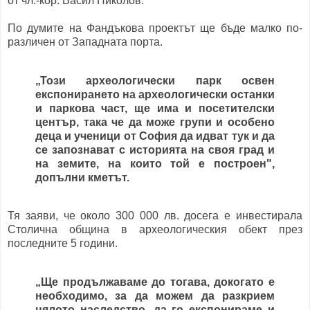
от чл.-кор. Васил Николов.
По думите на Фандъкова проектът ще бъде малко по-
различен от Западната порта.
„Този археологически парк освен
експонирането на археологически останки
и паркова част, ще има и посетителски
център, така че да може групи и особено
деца и ученици от София да идват тук и да
се запознават с историята на своя град и
на земите, на които той е построен",
допълни кметът.
Тя заяви, че около 300 000 лв. досега е инвестирала
Столична община в археологическия обект през
последните 5 години.
„Ще продължаваме до тогава, докогато е
необходимо, за да можем да разкрием
цялото наследство, да го експонираме и