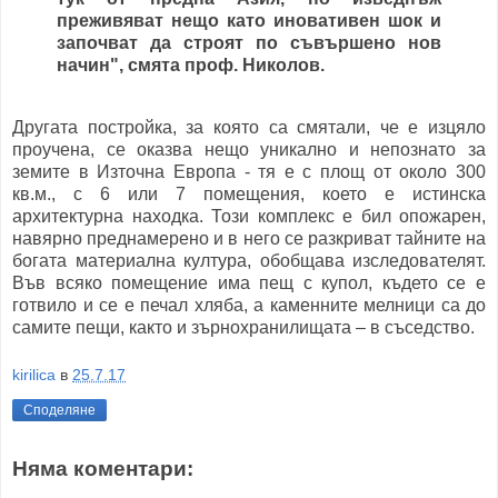
преживяват нещо като иновативен шок и
започват да строят по съвършено нов
начин", смята проф. Николов.
Другата постройка, за която са смятали, че е изцяло
проучена, се оказва нещо уникално и непознато за
земите в Източна Европа - тя е с площ от около 300
кв.м., с 6 или 7 помещения, което е истинска
архитектурна находка. Този комплекс е бил опожарен,
навярно преднамерено и в него се разкриват тайните на
богата материална култура, обобщава изследователят.
Във всяко помещение има пещ с купол, където се е
готвило и се е печал хляба, а каменните мелници са до
самите пещи, както и зърнохранилищата – в съседство.
kirilica
в
25.7.17
Споделяне
Няма коментари: