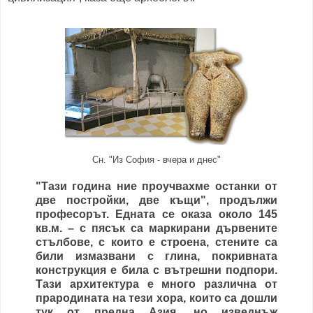
Сн. "Из София - вчера и днес"
"Тази година ние проучвахме останки от
две постройки, две къщи", продължи
професорът. Едната се оказа около 145
кв.м. – с пясък са маркирани дървените
стълбове, с които е строена, стените са
били измазвани с глина, покривната
конструкция е била с вътрешни подпори.
Тази архитектура е много различна от
прародината на тези хора, които са дошли
тук от предна Азия, но изведнъж