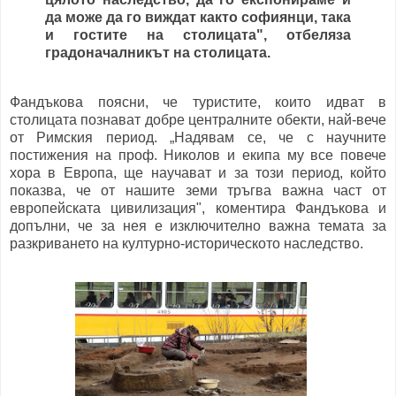
да може да го виждат както софиянци, така
и гостите на столицата", отбеляза
градоначалникът на столицата.
Фандъкова поясни, че туристите, които идват в
столицата познават добре централните обекти, най-вече
от Римския период. „Надявам се, че с научните
постижения на проф. Николов и екипа му все повече
хора в Европа, ще научават и за този период, който
показва, че от нашите земи тръгва важна част от
европейската цивилизация", коментира Фандъкова и
допълни, че за нея е изключително важна темата за
разкриването на културно-историческото наследство.