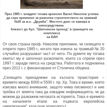
През 1985 г. младият тогава археолог Васил Николов успява
временно за разкопки строителството
на трамвай
да спре
№20
за ж.к. „Дружба“. Мястото днес се намира в
непосредствена
близост
до бул. "Шипченски проход" в границите на
комплекса
на БАН
От своя страна проф. Николов припомни, че селището е
открито през 1985 г., когато при изкопа за трамвай № 20
случайно разрушават част от него. По думите му тогава
екипът му е започнал разкопките, които са спрели през
1997 г. заради липса на средства. Работата е подновена
през 2012 г. с финансиране от Столична община.
„Селището принадлежи на късната праистория –
времето между 6000 и 5500 г. пр. Хр. Това е време, което
изисква много внимание, защото няма писменост и ние
трябва от земята така да извадим информацията, че да
можем да разкажем неговата историята. Това е времето
на началните етапи на първата европейска
цивилизация“, каза още археологът.