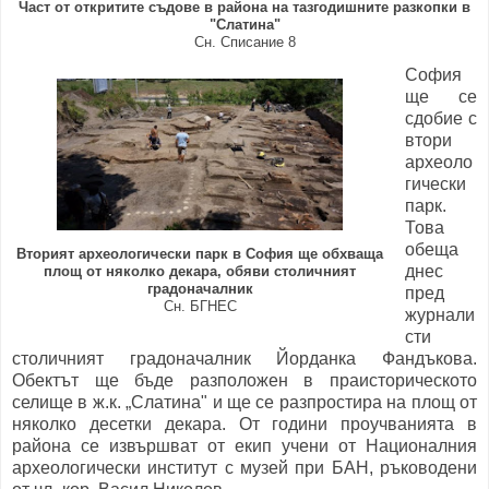
Част от откритите съдове в района на тазгодишните разкопки в
"Слатина"
Сн. Списание 8
София
ще се
сдобие с
втори
археоло
гически
парк.
Това
обеща
Вторият археологически парк в София ще обхваща
днес
площ от няколко декара, обяви столичният
градоначалник
пред
Сн. БГНЕС
журнали
сти
столичният градоначалник Йорданка Фандъкова.
Обектът ще бъде разположен в праисторическото
селище в ж.к. „Слатина" и ще се разпростира на площ от
няколко десетки декара. От години проучванията в
района се извършват от екип учени от Националния
археологически институт с музей при БАН, ръководени